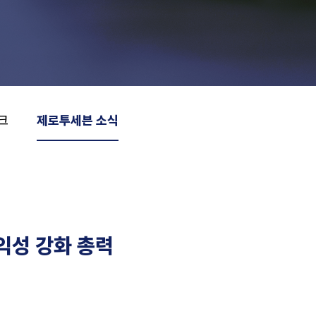
크
제로투세븐 소식
익성 강화 총력