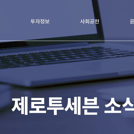
투자정보
사회공헌
책
재무정보
Love Project
윤리
age
기업지배구조
가족친화경영문화
전자공고
제로투세븐 소
IR 자료실