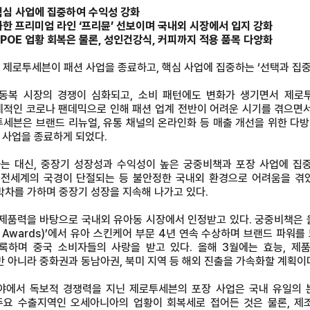
 핵심 사업에 집중하여 수익성 강화
강화한 프리미엄 라인 ‘프리뮨’ 선보이며 국내외 시장에서 입지 강화
 POE 업황 회복은 물론, 성인건강식, 커피까지 적용 품목 다양화
 기업 제로투세븐이 패션 사업을 종료하고, 핵심 사업에 집중하는 ‘선택과 집
동복 시장의 경쟁이 심화되고, 소비 패턴에도 변화가 생기면서 제로투
계적인 코로나 팬데믹으로 인해 패션 업계 전반이 어려운 시기를 겪으면
투세븐은 브랜드 리뉴얼, 유통 채널의 온라인화 등 매출 개선을 위한 다방
 사업을 종료하게 되었다.
는 대신, 중장기 성장성과 수익성이 높은 궁중비책과 포장 사업에 집
전세계의 국경이 단절되는 등 불안정한 국내외 환경으로 어려움을 겪었
박차를 가하며 중장기 성장을 지속해 나가고 있다.
품력을 바탕으로 국내외 유아동 시장에서 인정받고 있다. 궁중비책은 올
Brand Awards)’에서 유아 스킨케어 부문 4년 연속 수상하며 브랜드 파
록하며 중국 소비자들의 사랑을 받고 있다. 올해 3월에는 효능, 
만 아니라 중화권과 동남아권, 북미 지역 등 해외 진출을 가속화할 계획이
d) 분야에서 독보적 경쟁력을 지닌 제로투세븐의 포장 사업은 국내 유일
주요 수출지역인 오세아니아의 업황이 회복세로 접어든 것은 물론, 제조