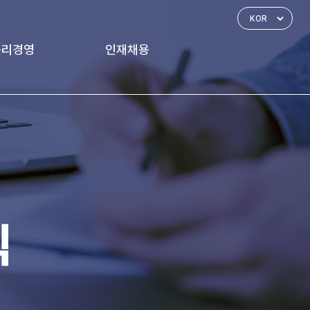
윤리경영
인재채용
경영 체계
인재상
신고하기
인사제도
복리후생
식
채용공고