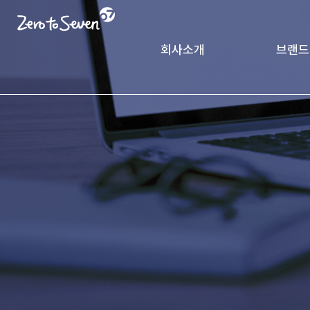
회사소개
브랜드
제로투세븐 소개
궁중비
인사말
CK Pack
가치체계
기업연혁
글로벌 네트워크