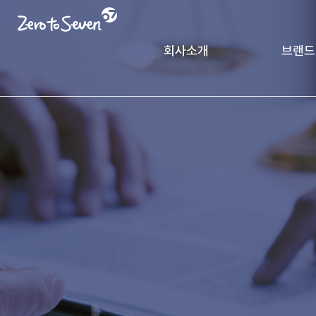
회사소개
브랜드
제로투세븐 소개
궁중비
인사말
CK Pack
가치체계
기업연혁
글로벌 네트워크