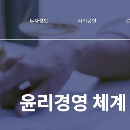
투자정보
사회공헌
책
재무정보
Love Project
윤리
age
기업지배구조
가족친화경영문화
전자공고
윤리경영 체계
IR 자료실