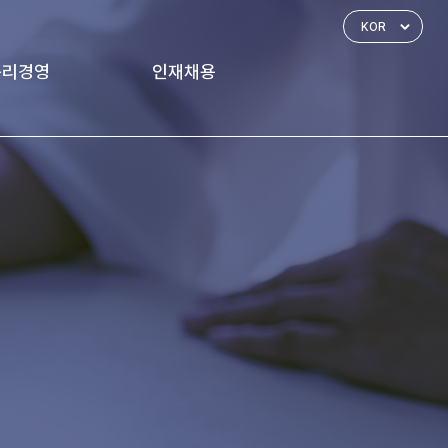
윤리경영
인재채용
경영 체계
인재상
신고하기
인사제도
복리후생
채용공고