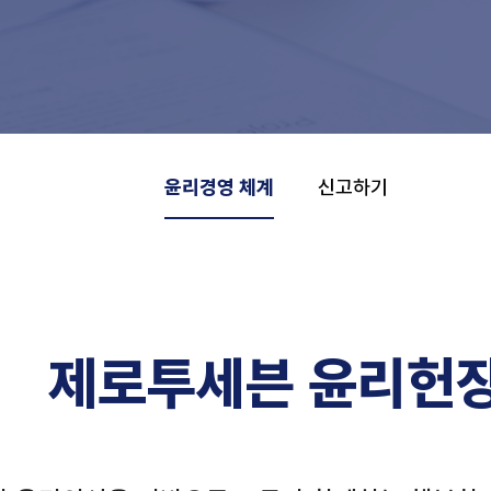
윤리경영 체계
신고하기
제로투세븐 윤리헌