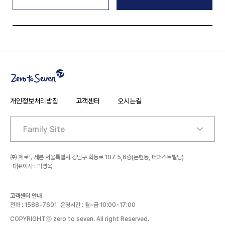
개인정보처리방침
고객센터
오시는길
주소
㈜ 제로투세븐 서울특별시 강남구 학동로 107 5,6층(논현동, 더퍼스트빌딩)
대표이사 : 박영욱
고객센터 안내
전화 : 1588-7601
운영시간 : 월~금 10:00~17:00
COPYRIGHTⓒ zero to seven. All right Reserved.