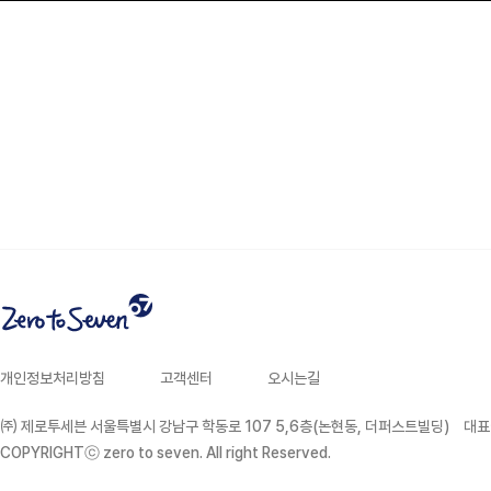
개인정보처리방침
고객센터
오시는길
주소
㈜ 제로투세븐 서울특별시 강남구 학동로 107 5,6층(논현동, 더퍼스트빌딩)
대표
COPYRIGHTⓒ zero to seven. All right Reserved.