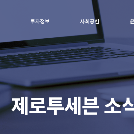
투자정보
사회공헌
책
재무정보
Love Project
윤리
age
기업지배구조
가족친화경영문화
전자공고
제로투세븐 소
IR 자료실