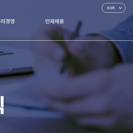
윤리경영
인재채용
경영 체계
인재상
신고하기
인사제도
복리후생
식
채용공고