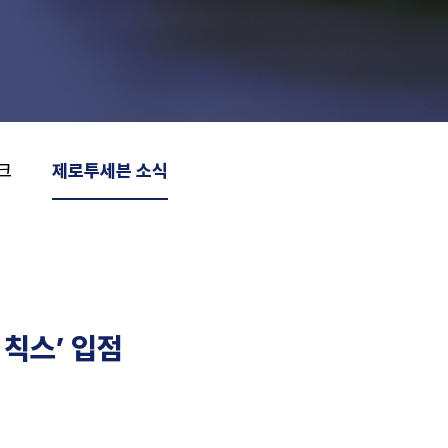
크
제로투세븐 소식
칙스’ 입점