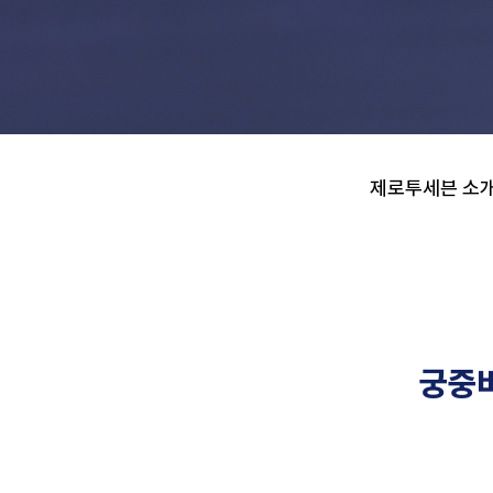
제로투세븐 소식
제로투세븐 소
궁중비