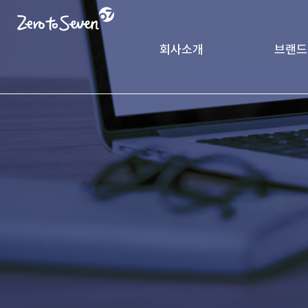
회사소개
브랜드
제로투세븐 소개
궁중비
인사말
CK Pack
가치체계
기업연혁
글로벌 네트워크