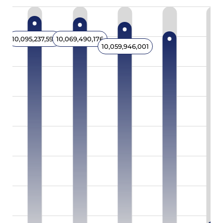
10,095,237,597
10,069,490,176
10,059,946,001
10,054,669,681