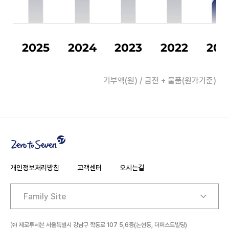
2025
2024
2023
2022
202
기부액(원) / 금전 + 물품(원가기준)
개인정보처리방침
고객센터
오시는길
주소
㈜ 제로투세븐 서울특별시 강남구 학동로 107 5,6층(논현동, 더퍼스트빌딩)