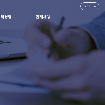
윤리경영
인재채용
경영 체계
인재상
신고하기
인사제도
복리후생
채용공고