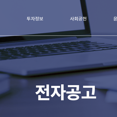
투자정보
사회공헌
책
재무정보
Love Project
윤리
age
기업지배구조
가족친화경영문화
전자공고
전자공고
IR 자료실