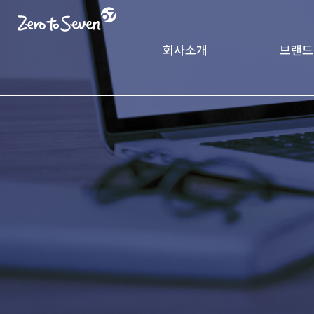
회사소개
브랜드
제로투세븐 소개
궁중비
인사말
CK Pack
가치체계
기업연혁
글로벌 네트워크