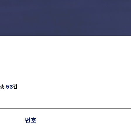
제로투세븐 소식
총
53
건
번호