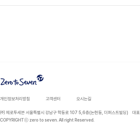
개인정보처리방침
고객센터
오시는길
주소
㈜ 제로투세븐 서울특별시 강남구 학동로 107 5,6층(논현동, 더퍼스트빌딩)
대표
COPYRIGHTⓒ zero to seven. All right Reserved.