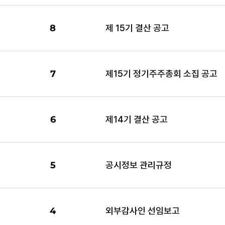
8
제 15기 결산 공고
7
제15기 정기주주총회 소집 공고
6
제14기 결산 공고
5
공시정보 관리규정
4
외부감사인 선임보고